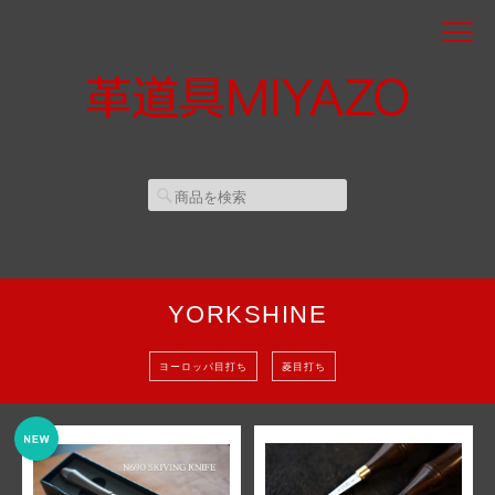
革職人厳選レザークラフトツール
Home
YORKSHINE
YORKSHINE
ヨーロッパ目打ち
菱目打ち