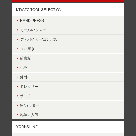
MIYAZO TOOL SELECTION
HAND PRESS
モール/ハンマー
ディバイダー/コンパス
コバ磨き
研磨板
ヘラ
針/糸
ドレッサー
ポンチ
鋏/カッター
地味に人気
YORKSHINE