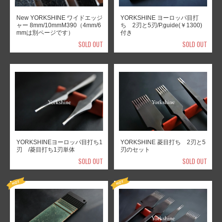
New YORKSHINE ワイドエッジ
YORKSHINE ヨーロッパ目打
ャー 8mm/10mmM390（4mm/6
ち 2刃と5刃/P.guide(￥1300)
mmは別ページです）
付き
SOLD OUT
SOLD OUT
YORKSHINEヨーロッパ目打ち1
YORKSHINE 菱目打ち 2刃と5
刃 /菱目打ち1刃単体
刃のセット
SOLD OUT
SOLD OUT