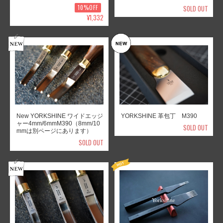
10%OFF
SOLD OUT
¥1,332
New YORKSHINE ワイドエッジ
YORKSHINE 革包丁 M390
ャー4mm/6mmM390（8mm/10
SOLD OUT
mmは別ページにあります）
SOLD OUT