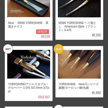
New N690 YORKSHINE 革
M390 YORKSHINE ヘリ落と
漉きナイフ
し American-Style（フラッ
ト）0-4号
10%OFF
¥8,200
¥11,520
YORKSHINE/アジャスタブル・
YORKSHINE New.Sシリーズ
グルーバー 1.0//1.5/2.0mm 3刃s
菱錐/ヨーロッパ錐/丸錐
et
¥5,400
SOLD OUT