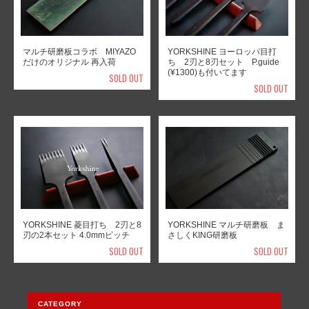
マルチ研磨板コラボ MIYAZO
YORKSHINE ヨーロッパ目打
だけのオリジナル 再入荷
ち 2刃と8刃セット P.guide
(¥1300)も付いてます
SOLD OUT
SOLD OUT
YORKSHINE 菱目打ち 2刃と8
YORKSHINE マルチ研磨板 ま
刃の2本セット 4.0mmピッチ
さしくKING研磨板
SOLD OUT
SOLD OUT
CATEGORY