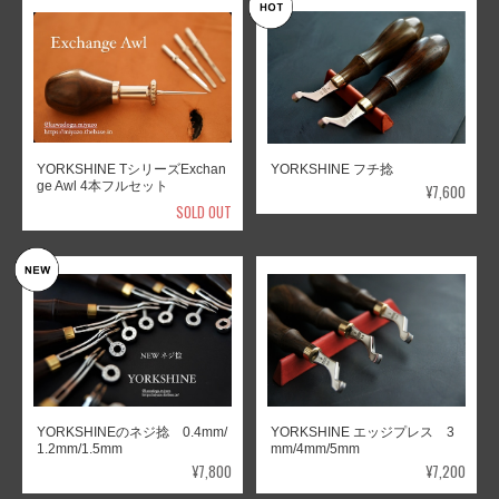
YORKSHINE TシリーズExchan
YORKSHINE フチ捻
ge Awl 4本フルセット
¥7,600
SOLD OUT
YORKSHINEのネジ捻 0.4mm/
YORKSHINE エッジプレス 3
1.2mm/1.5mm
mm/4mm/5mm
¥7,800
¥7,200