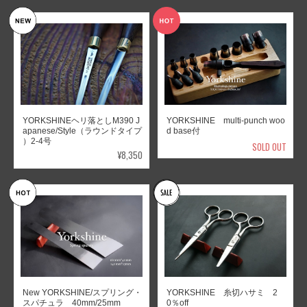
YORKSHINEヘリ落としM390 J
YORKSHINE multi-punch woo
apanese/Style（ラウンドタイプ
d base付
）2-4号
SOLD OUT
¥8,350
New YORKSHINE/スプリング・
YORKSHINE 糸切ハサミ 2
スパチュラ 40mm/25mm
0％off