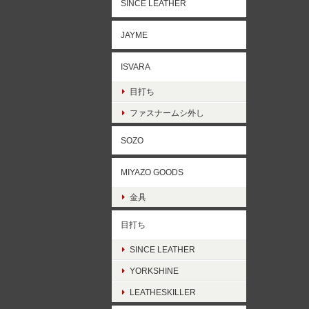
SINCE LEATHER
JAYME
ISVARA
目打ち
ファスナームシ外し
SOZO
MIYAZO GOODS
金具
目打ち
SINCE LEATHER
YORKSHINE
LEATHESKILLER