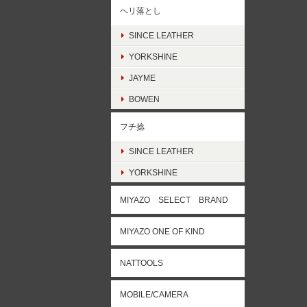
ヘリ落とし
SINCE LEATHER
YORKSHINE
JAYME
BOWEN
フチ捻
SINCE LEATHER
YORKSHINE
MIYAZO SELECT BRAND
MIYAZO ONE OF KIND
NATTOOLS
MOBILE/CAMERA