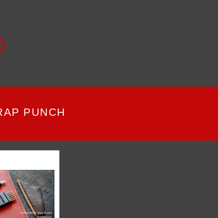
HOME
ABOUT
CATEGOR
ATHESKILLER
strap punch
RAP PUNCH