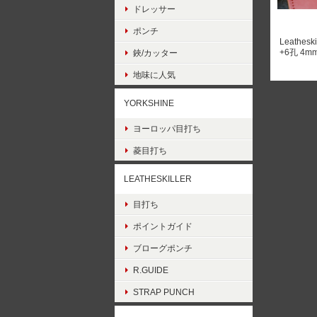
ドレッサー
ポンチ
Leathesk
+6孔 4
鋏/カッター
地味に人気
YORKSHINE
ヨーロッパ目打ち
菱目打ち
LEATHESKILLER
目打ち
ポイントガイド
ブローグポンチ
R.GUIDE
STRAP PUNCH