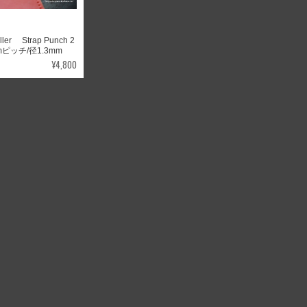
iller Strap Punch 2
mmピッチ/径1.3mm
¥4,800