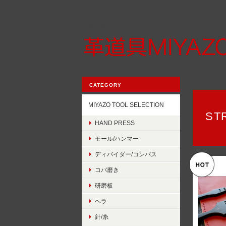
革職人厳選レザークラフトツール
Home
LE
CATEGORY
MIYAZO TOOL SELECTION
ST
HAND PRESS
モール/ハンマー
ディバイダー/コンパス
コバ磨き
研磨板
ヘラ
針/糸