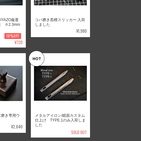
IYAZO厳選
コバ磨き黒檀スリッカー 入荷
 ※2.3mm
しました
¥1,980
10%OFF
¥720
床磨き専用ウ
メタルアイロン/鏡面カスタム
仕上げ TYPE.1のみ入荷しま
した
¥2,640
SOLD OUT