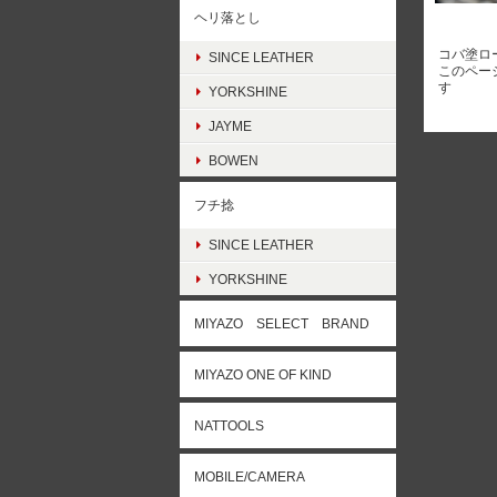
ヘリ落とし
コバ塗ロ
SINCE LEATHER
このペー
す
YORKSHINE
JAYME
BOWEN
フチ捻
SINCE LEATHER
YORKSHINE
MIYAZO SELECT BRAND
MIYAZO ONE OF KIND
NATTOOLS
MOBILE/CAMERA