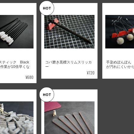
スティック Black
コバ磨き黒檀スリムスリッカ
手染めぽんぽん 6
t 作業が10倍早くな
ー
が汚れにくいか
¥720
¥680