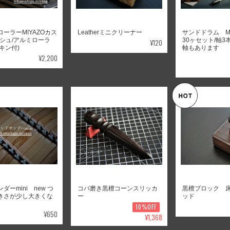
ーラーMIYAZOカス
Leatherミニクリーナー
サンドドラム M
ッシュ/アルミローラ
30ヶセット/軸3本
¥120
キン付)
軸もあります
¥2,200
ダーmini new つ
コバ磨き黒檀コーンスリッカ
黒檀ブロック 
きさが少し大きくな
ー
ッド
10%OFF
¥650
¥1,368