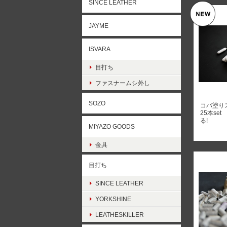
SINCE LEATHER
JAYME
ISVARA
目打ち
ファスナームシ外し
SOZO
コバ塗り
25本se
る!
MIYAZO GOODS
金具
目打ち
SINCE LEATHER
YORKSHINE
LEATHESKILLER