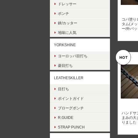
ドレッサー
ポンチ
コバ塗りロ
鋏/カッター
タム(メ
ー/外パッ
地味に人気
YORKSHINE
ヨーロッパ目打ち
菱目打ち
LEATHESKILLER
目打ち
ポイントガイド
ブローグポンチ
ハンドサン
R.GUIDE
まみの大
りました
STRAP PUNCH