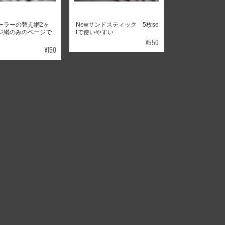
ーラーの替え網2ヶ
Newサンドスティック 5枚se
ジ網のみのページで
tで使いやすい
¥550
¥150