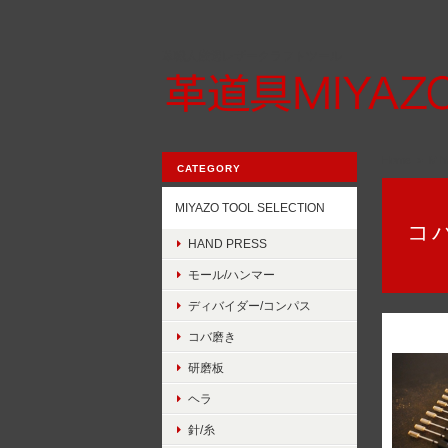
革職人厳選レザークラフトツール
Home
MIY
CATEGORY
MIYAZO TOOL SELECTION
コ
HAND PRESS
モール/ハンマー
ディバイダー/コンパス
コバ磨き
研磨板
ヘラ
針/糸