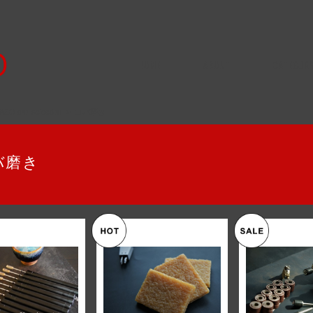
HOME
ABOUT
CATEGOR
AZO tool selection
コバ磨き
バ磨き