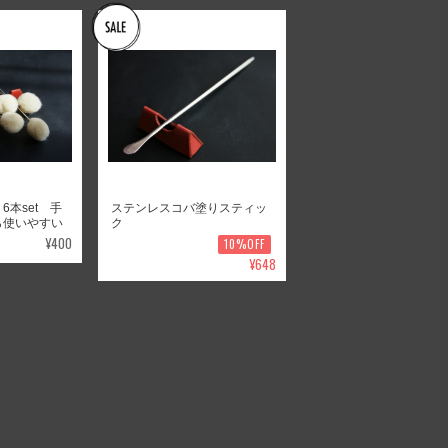
本set 手
ステンレスコバ塗りスティッ
ら使いやすい
ク
¥400
10%OFF
¥648