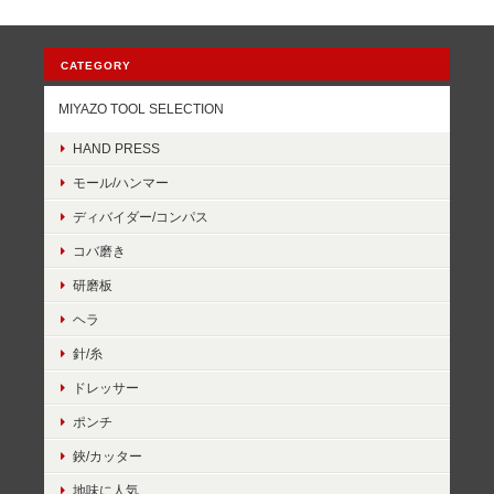
CATEGORY
MIYAZO TOOL SELECTION
HAND PRESS
モール/ハンマー
ディバイダー/コンパス
コバ磨き
研磨板
ヘラ
針/糸
ドレッサー
ポンチ
鋏/カッター
地味に人気