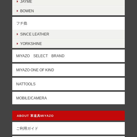
JAYME
BOWEN
フチ捻
SINCE LEATHER
YORKSHINE
MIYAZO SELECT BRAND
MIYAZO ONE OF KIND
NATTOOLS
MOBILE/CAMERA
ABOUT 革道具MIYAZO
ご利用ガイド