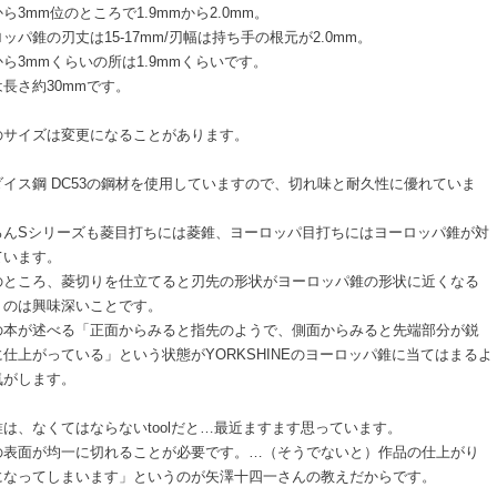
ら3mm位のところで1.9mmから2.0mm。
ッパ錐の刃丈は15-17mm/刃幅は持ち手の根元が2.0mm。
ら3mmくらいの所は1.9mmくらいです。
長さ約30mmです。
のサイズは変更になることがあります。
ダイス鋼 DC53の鋼材を使用していますので、切れ味と耐久性に優れていま
ろんSシリーズも菱目打ちには菱錐、ヨーロッパ目打ちにはヨーロッパ錐が対
ています。
のところ、菱切りを仕立てると刃先の形状がヨーロッパ錐の形状に近くなる
うのは興味深いことです。
の本が述べる「正面からみると指先のようで、側面からみると先端部分が鋭
仕上がっている」という状態がYORKSHINEのヨーロッパ錐に当てはまるよ
気がします。
錐は、なくてはならないtoolだと…最近ますます思っています。
の表面が均一に切れることが必要です。…（そうでないと）作品の仕上がり
になってしまいます」というのが矢澤十四一さんの教えだからです。