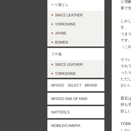
と理
ヘリ落とし
掌で
SINCE LEATHER
しか
YORKSHINE
す。
JAYME
つま
です
BOWEN
（こ
フチ捻
そう
SINCE LEATHER
それ
った
YORKSHINE
ただ
がい
MIYAZO SELECT BRAND
最近
MIYAZO ONE OF KIND
持ち
欲し
NATTOOLS
YOR
MOBILE/CAMERA
しか