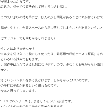
解が深まったからです。
包み込み、指先で位置決めして軽く押し込む感じ。
しこの丸い形状の持ち手には、ほんの少し問題があることに気が付くわけで
り転がりやすく、作業スペースから床に落ちてしまうことがあるということ
。
れはエッジャーでも同じかもしれません）
いうことはありませんか？
でコルクを切り欠いて枕にして使ったり、錐専用の収納ケース（写真）を作
りといろいろ試みております。
し、製作中はただでさえ乱雑になりやすいので、少なくとも転がらない設計
いかと。
はそういうハンドルを多く見かけます。しかもかっこいいのです。
手の平行に平面があるという優れものです。
いなぁと思ってしまいます。
KSHINEのSシリーズは、まさしくそういう設計です。
しハンドルの一面のみに平らな部分があります。