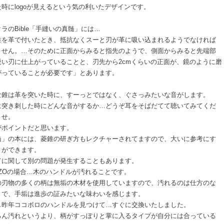
時にlogoが見えるという気の利いたデザインです。
ラのBible「手縫いの真髄」には…
錐を革で付いたとき、抵抗なくスーと刃が革に吸い込まれるようでなければ
ません。…そのために正面からみると指先のようで、側面からみると先端部
鋭い刃に仕上がっていることと、刃先から2cmくらいの正面が、鏡のように磨
がっていることが必要です」とあります。
な錐は革を突いた時に、すーっとではなく、ぐさっみたいな音がします。
に突き刺した時にどんな音がするか…どうぞ耳をそばだてて聴いてみてくだ
ませ。
がポイントだと思います。
髄」の本には、菱錐の研ぎ方もレクチャーされてますので、大いに参考にす
とができます。
てに関して別の問題が発生することもあります。
AZOの場合…木のハンドルが汚れることです。
の刃物の多くの柄は無垢の木材を使用していますので、汚れるのは仕方のな
とで、手垢は進歩の証みたいな味わいを感じます。
し昨年ココボロのハンドルを見つけて…すぐに交換いたしました。
ろん汚れというより、柄がすっぽりと掌に入るタイプが自分には合っている