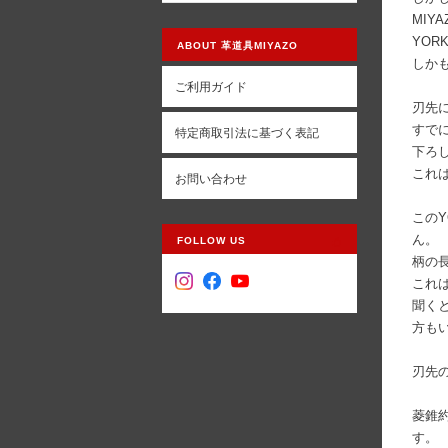
MIY
YOR
ABOUT 革道具MIYAZO
しか
ご利用ガイド
刃先
すで
特定商取引法に基づく表記
下ろ
これ
お問い合わせ
このY
ん。
FOLLOW US
柄の長
これ
聞く
方も
刃先
菱錐約
す。