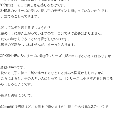
AZO的には…そこに美しさを感じるわけです。
KSHINEのシリーズの美しい持ち手のデザインを損なっていないからです。
も、立てることもできます。
に関しては何と言えるでしょうか？
に鏡のように磨き上がっていますので、自分で研ぐ必要はありません。
したての時からぐさっという音がしないのです。
は感覚の問題かもしれませんが、すーっと入ります。
ORKSHINEのSシリーズの錐はTシリーズ（65mm）ほど小さくはありませ
さは80mmです。
は使い方（手に持って縫い進める方など）と好みの問題かもしれません。
ところによると、手の大きい人にとっては、Tシリーズは小さすぎると感じる
いらっしゃるようです。
の長さと刃幅について。
19mm/前後刃幅はどこを測るで違いますが、持ち手の根元は2.7mm位で