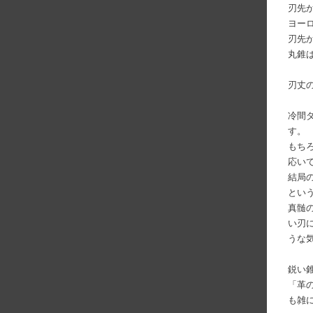
刃先か
ヨーロ
刃先か
丸錐は
刃丈
冷間
す。
もち
応い
結局
とい
真髄
い刃に
うな
鋭い
「革
も雑