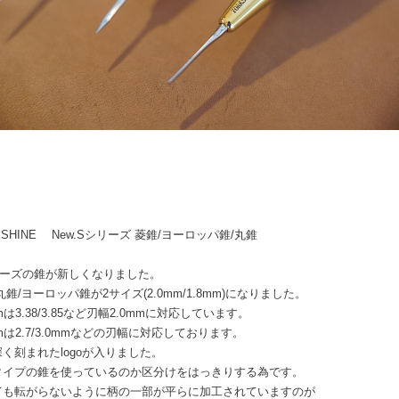
KSHINE New.Sシリーズ 菱錐/ヨーロッパ錐/丸錐
リーズの錐が新しくなりました。
丸錐/ヨーロッパ錐が2サイズ(2.0mm/1.8mm)になりました。
mmは3.38/3.85など刃幅2.0mmに対応しています。
mmは2.7/3.0mmなどの刃幅に対応しております。
く刻まれたlogoが入りました。
タイプの錐を使っているのか区分けをはっきりする為です。
ても転がらないように柄の一部が平らに加工されていますのが