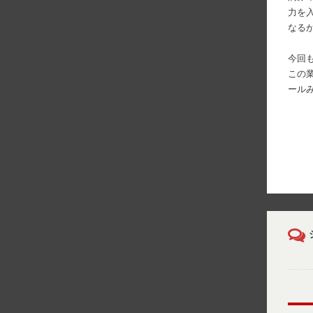
力を
なる
今回
この
ール