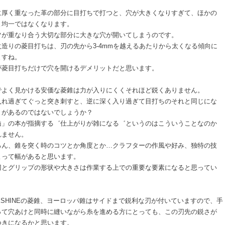
に厚く重なった革の部分に目打ちで打つと、穴が大きくなりすぎて、ほかの
と均一ではなくなります。
ツが重なり合う大切な部分に大きな穴が開いてしまうのです。
火造りの菱目打ちは、刃の先から3-4mmを越えるあたりから太くなる傾向に
ますね。
が菱目打ちだけで穴を開けるデメリットだと思います。
でよく見かける安価な菱錐は力が入りにくくそれほど鋭くありません。
入れ過ぎてぐっと突き刺すと、逆に深く入り過ぎて目打ちのそれと同じにな
とがあるのではないでしょうか？
髄」の本が指摘する゛仕上がりが雑になる゛というのはこういうことなのか
れません。
ろん、錐を突く時のコツとか角度とか…クラフターの作風や好み、独特の技
よって幅があると思います。
刃とグリップの形状や大きさは作業する上での重要な要素になると思ってい
。
KSHINEの菱錐、ヨーロッパ錐はサイドまで鋭利な刃が付いていますので、手
って穴あけと同時に縫いながら糸を進める方にとっても、この刃先の鋭さが
つきになるかと思います。