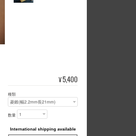
5,400
¥
種類
数量
International shipping available