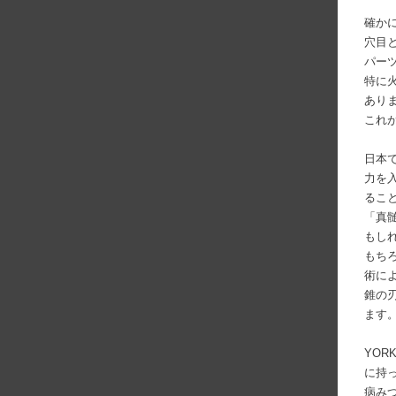
確か
穴目
パー
特に
あり
これ
日本
力を
るこ
「真
もし
もち
術に
錐の
ます
YOR
に持
病み