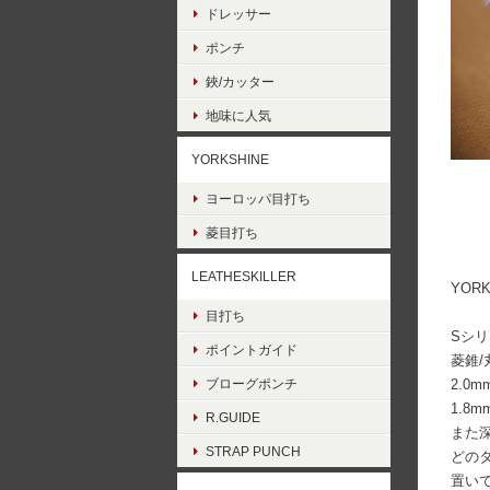
ドレッサー
ポンチ
鋏/カッター
地味に人気
YORKSHINE
ヨーロッパ目打ち
菱目打ち
LEATHESKILLER
YOR
目打ち
Sシ
ポイントガイド
菱錐/
ブローグポンチ
2.0
1.8
R.GUIDE
また深
STRAP PUNCH
どの
置い