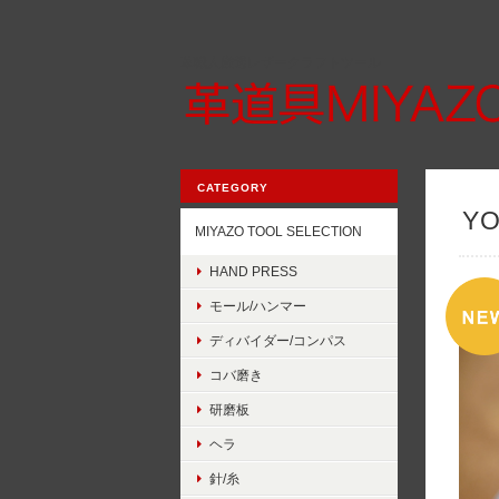
革職人厳選レザークラフトツール
CATEGORY
Y
MIYAZO TOOL SELECTION
HAND PRESS
モール/ハンマー
ディバイダー/コンパス
コバ磨き
研磨板
ヘラ
針/糸