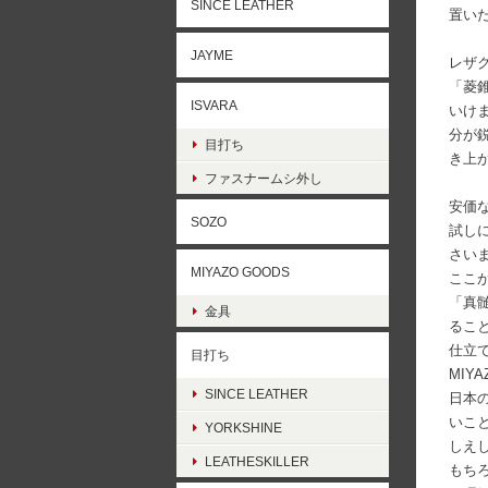
SINCE LEATHER
置いた
JAYME
レザク
「菱
ISVARA
いけ
分が
目打ち
き上
ファスナームシ外し
安価
SOZO
試し
さい
MIYAZO GOODS
ここ
「真
金具
るこ
仕立
目打ち
MIY
SINCE LEATHER
日本
いこ
YORKSHINE
しえ
LEATHESKILLER
もち