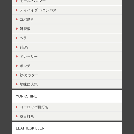
モール/ハンマー
ディバイダー/コンパス
コバ磨き
研磨板
ヘラ
針/糸
ドレッサー
ポンチ
鋏/カッター
地味に人気
YORKSHINE
ヨーロッパ目打ち
菱目打ち
LEATHESKILLER