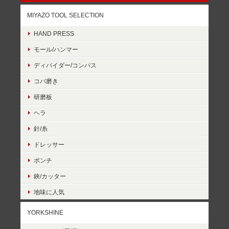
MIYAZO TOOL SELECTION
HAND PRESS
モール/ハンマー
ディバイダー/コンパス
コバ磨き
研磨板
ヘラ
針/糸
ドレッサー
ポンチ
鋏/カッター
地味に人気
YORKSHINE