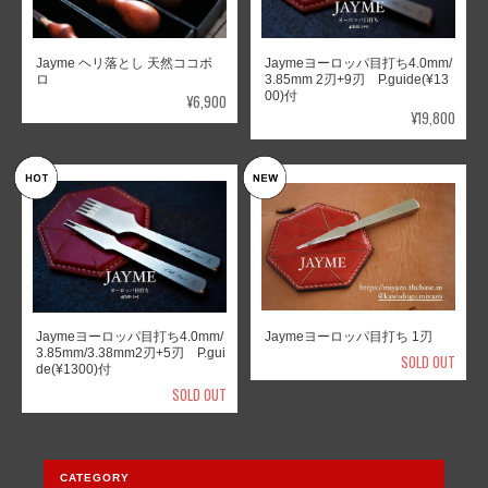
Jayme ヘリ落とし 天然ココボ
Jaymeヨーロッパ目打ち4.0mm/
ロ
3.85mm 2刃+9刃 P.guide(¥13
00)付
¥6,900
¥19,800
Jaymeヨーロッパ目打ち4.0mm/
Jaymeヨーロッパ目打ち 1刃
3.85mm/3.38mm2刃+5刃 P.gui
SOLD OUT
de(¥1300)付
SOLD OUT
CATEGORY