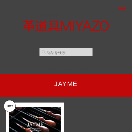
革職人厳選レザークラフトツール
Home
ヘリ落とし
Jayme
JAYME