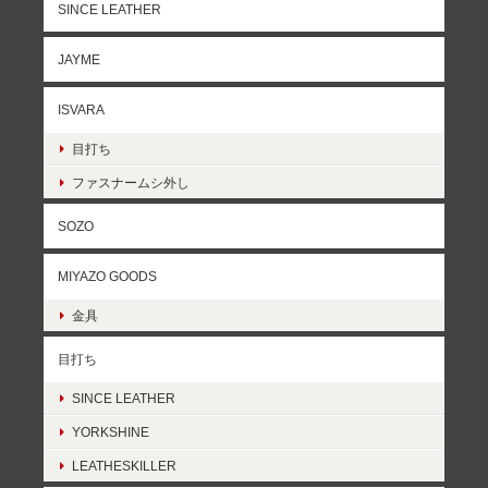
SINCE LEATHER
JAYME
ISVARA
目打ち
ファスナームシ外し
SOZO
MIYAZO GOODS
金具
目打ち
SINCE LEATHER
YORKSHINE
LEATHESKILLER