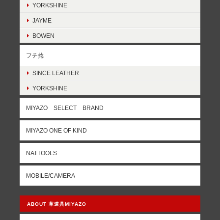
YORKSHINE
JAYME
BOWEN
フチ捻
SINCE LEATHER
YORKSHINE
MIYAZO SELECT BRAND
MIYAZO ONE OF KIND
NATTOOLS
MOBILE/CAMERA
ABOUT 革道具MIYAZO