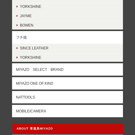
YORKSHINE
JAYME
BOWEN
フチ捻
SINCE LEATHER
YORKSHINE
MIYAZO SELECT BRAND
MIYAZO ONE OF KIND
NATTOOLS
MOBILE/CAMERA
ABOUT 革道具MIYAZO