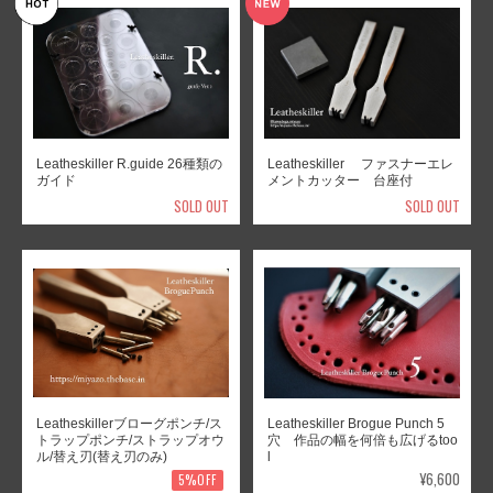
Leatheskiller R.guide 26種類の
Leatheskiller ファスナーエレ
ガイド
メントカッター 台座付
SOLD OUT
SOLD OUT
Leatheskillerブローグポンチ/ス
Leatheskiller Brogue Punch 5
トラップポンチ/ストラップオウ
穴 作品の幅を何倍も広げるtoo
ル/替え刃(替え刃のみ)
l
¥6,600
5%OFF