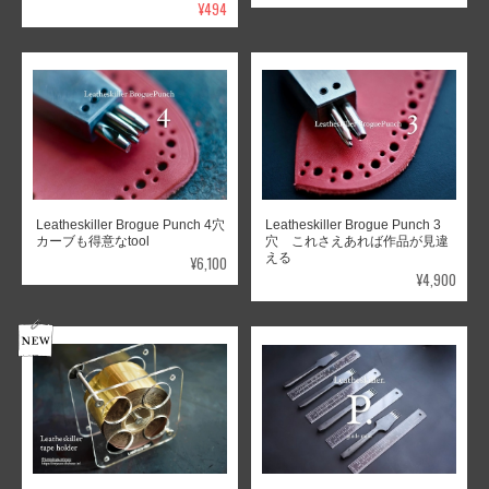
¥494
Leatheskiller Brogue Punch 4穴
Leatheskiller Brogue Punch 3
カーブも得意なtool
穴 これさえあれば作品が見違
える
¥6,100
¥4,900