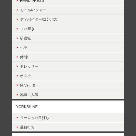
HAND PRESS
モール/ハンマー
ディバイダー/コンパス
コバ磨き
研磨板
ヘラ
針/糸
ドレッサー
ポンチ
鋏/カッター
地味に人気
YORKSHINE
ヨーロッパ目打ち
菱目打ち