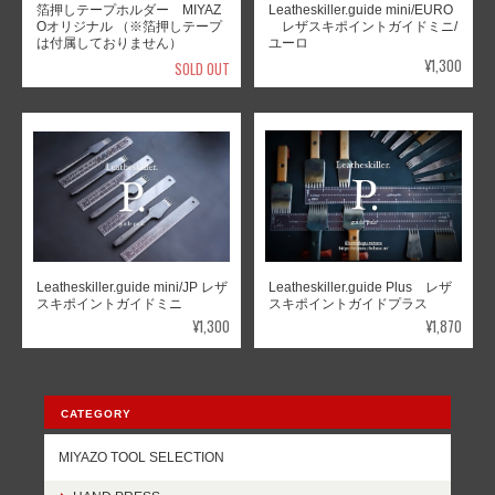
箔押しテープホルダー MIYAZ
Leatheskiller.guide mini/EURO
Oオリジナル （※箔押しテープ
レザスキポイントガイドミニ/
は付属しておりません）
ユーロ
¥1,300
SOLD OUT
Leatheskiller.guide mini/JP レザ
Leatheskiller.guide Plus レザ
スキポイントガイドミニ
スキポイントガイドプラス
¥1,300
¥1,870
CATEGORY
MIYAZO TOOL SELECTION