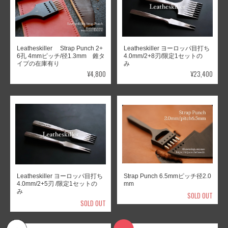
Leatheskiller Strap Punch 2+
Leatheskiller ヨーロッパ目打ち
6孔 4mmピッチ/径1.3mm 錐タ
4.0mm/2+8刃/限定1セットの
イプの在庫有り
み
¥4,800
¥23,400
Leatheskiller ヨーロッパ目打ち
Strap Punch 6.5mmピッチ径2.0
4.0mm/2+5刃 /限定1セットの
mm
み
SOLD OUT
SOLD OUT