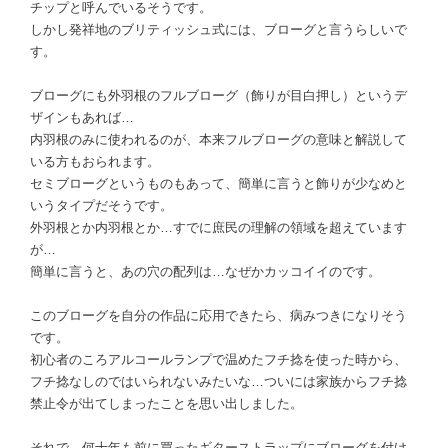
チップと呼んでいるそうです。
しかし発祥地のブリティッシュ式には、ブローグと言うらしいで
す。
ブローグにも外羽根のフルブローグ（飾りが目白押し）というデ
ザインもあれば…
内羽根のみに使われるのが、本来フルブローグの意味と解説して
いる方もおられます。
セミブローグというものもあって、簡単に言うと飾りが少なめと
いうタイプだそうです。
外羽根とか内羽根とか…すでに庶民の理解の領域を超えています
が…
簡単に言うと、あの穴の配列は…なぜかカッコイイのです。
このブローグを自分の作品に応用できたら、病みつきになりそう
です。
初心者のころアルコールランプで温めたフチ捻を使った時から、
フチ捻なしのではいられないみたいな…ついには家族からフチ捻
禁止令が出てしまったことを思い出しました。
それで、何十年も前に買ったギターストラップにブローグを付け