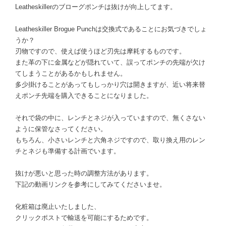
Leatheskillerのブローグポンチは抜けが向上してます。
Leatheskiller Brogue Punchは交換式であることにお気づきでしょ
うか？
刃物ですので、使えば使うほど刃先は摩耗するものです。
また革の下に金属などが隠れていて、誤ってポンチの先端が欠け
てしまうことがあるかもしれません。
多少掛けることがあってもしっかり穴は開きますが、近い将来替
えポンチ先端を購入できることになりました。
それで袋の中に、レンチとネジが入っていますので、無くさない
ように保管なさってください。
もちろん、小さいレンチと六角ネジですので、取り換え用のレン
チとネジも準備する計画でいます。
抜けが悪いと思った時の調整方法があります。
下記の動画リンクを参考にしてみてくださいませ。
化粧箱は廃止いたしました、
クリックポストで輸送を可能にするためです。