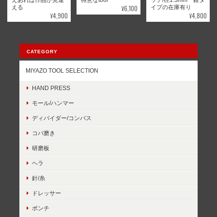
¥6,100
える
イプの在庫有り
¥4,900
¥4,800
CATEGORY
MIYAZO TOOL SELECTION
HAND PRESS
モール/ハンマー
ディバイダー/コンパス
コバ磨き
研磨板
ヘラ
針/糸
ドレッサー
ポンチ