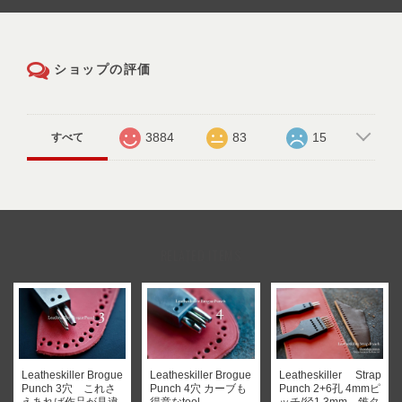
ショップの評価
3884
83
15
すべて
RELATED ITEMS
Leatheskiller Brogue
Leatheskiller Brogue
Leatheskiller Strap
Punch 3穴 これさ
Punch 4穴 カーブも
Punch 2+6孔 4mmピ
えあれば作品が見違
得意なtool
ッチ/径1.3mm 錐タ