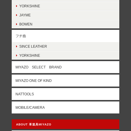
YORKSHINE
JAYME
BOWEN
フチ捻
SINCE LEATHER
YORKSHINE
MIYAZO SELECT BRAND
MIYAZO ONE OF KIND
NATTOOLS
MOBILE/CAMERA
ABOUT 革道具MIYAZO