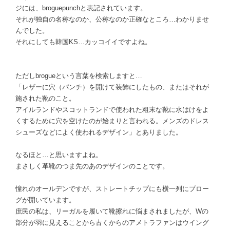
ジには、broguepunchと表記されています。
それが独自の名称なのか、公称なのか正確なところ…わかりませ
んでした。
それにしても韓国KS…カッコイイですよね。
ただしbrogueという言葉を検索しますと…
「レザーに穴（パンチ）を開けて装飾にしたもの、またはそれが
施された靴のこと。
アイルランドやスコットランドで使われた粗末な靴に水はけをよ
くするために穴を空けたのが始まりと言われる。メンズのドレス
シューズなどによく使われるデザイン」とありました。
なるほと…と思いますよね。
まさしく革靴のつま先のあのデザインのことです。
憧れのオールデンですが、ストレートチップにも横一列にブロー
グが開いています。
庶民の私は、リーガルを履いて靴擦れに悩まされましたが、Wの
部分が羽に見えることから古くからのアメトラファンはウイング