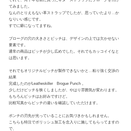
てみました。
なんのとりえもない革ストラップでしたが、思っていたより…か
なりいい感じです。
すでに癖になってますね。
ブローグの穴の大きさとピッチは、デザインの上では欠かせない
要素です。
通常の商品はピッチが少し広めでした。それでもカッコイイなと
は思います。
それでもオリジナルピッチが製作できないかと…粘り強く交渉の
結果
完成したのがLeatheskiller Brogue Punch 。
少しだけピッチを狭くしましたが、やはり雰囲気が変わります。
もちろんピッチはお好みですけど。
比較写真からピッチの違いを確認していただけます。
ポンチの刃先が光っていることにお気づきかもしれません。
こちらも特注でポリッシュ加工を念入りに施してもらってますの
で、