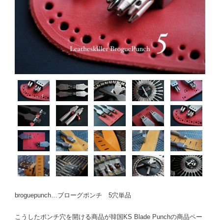
broguepunch…ブローグポンチ 5穴単品
こうしたポンチ穴を開ける商品が韓国KS Blade Punchの商品ペー